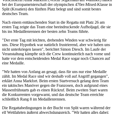
bei der Europameisterschaft der olympischen 470er-Mixed-Klasse in
Split (Kroatien) den fünften Platz belegt und sind somit bestes
deutsches Team.
Nach einem enttäuschenden Start in die Regatta mit Platz 26 am
ersten Tag zeigte das Team eine beeindruckende Aufholjagd, die sie
bis ins Medaillenrennen der besten zehn Teams führte.
"Der erste Tag mit leichten, drehenden Winden war schwierig für
uns. Diese Hypothek war natürlich frustrierend, aber wir haben uns
nicht unterkriegen lassen", berichtet Simon Diesch. Im Laufe der
Veranstaltung kämpfte sich die Crew kontinuierlich nach vorne und
hatte vor dem entscheidenden Medal Race sogar noch Chancen auf
eine Medaille.
"Wir hatten von Anfang an gesagt, dass für uns nur eine Medaille
zählt. Im Medal Race sind wir deshalb voll auf Angriff gegangen",
erklärt Anna Markfort. Beim ersten Startversuch gelang dem Team
ein taktisches Manöver gegen die Franzosen, doch aufgrund eines
Massenfrühstarts gab es einen Rückruf. Beim zweiten Start waren
die Konkurrenten vorgewarnt, und das deutsche Team erreichte
schließlich Rang 8 im Medaillenrennen.
Die Regattabedingungen in der Bucht von Split waren während der
elf Wettfahrten äußerst abwechslungsreich. "Wir hatten alles dabei: