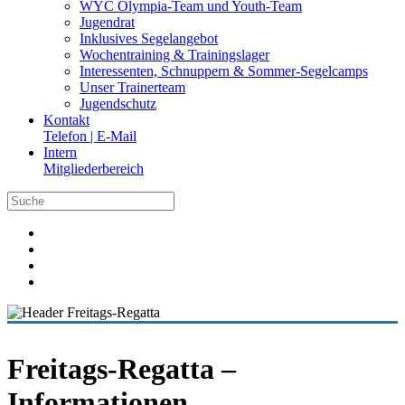
WYC Olympia-Team und Youth-Team
Jugendrat
Inklusives Segelangebot
Wochentraining & Trainingslager
Interessenten, Schnuppern & Sommer-Segelcamps
Unser Trainerteam
Jugendschutz
Kontakt
Telefon | E-Mail
Intern
Mitgliederbereich
Freitags-Regatta –
Informationen