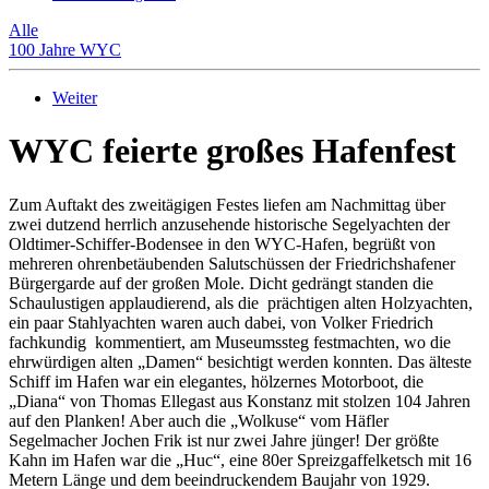
Alle
100 Jahre WYC
Weiter
WYC feierte großes Hafenfest
Zum Auftakt des zweitägigen Festes liefen am Nachmittag über
zwei dutzend herrlich anzusehende historische Segelyachten der
Oldtimer-Schiffer-Bodensee in den WYC-Hafen, begrüßt von
mehreren ohrenbetäubenden Salutschüssen der Friedrichshafener
Bürgergarde auf der großen Mole. Dicht gedrängt standen die
Schaulustigen applaudierend, als die prächtigen alten Holzyachten,
ein paar Stahlyachten waren auch dabei, von Volker Friedrich
fachkundig kommentiert, am Museumssteg festmachten, wo die
ehrwürdigen alten „Damen“ besichtigt werden konnten. Das älteste
Schiff im Hafen war ein elegantes, hölzernes Motorboot, die
„Diana“ von Thomas Ellegast aus Konstanz mit stolzen 104 Jahren
auf den Planken! Aber auch die „Wolkuse“ vom Häfler
Segelmacher Jochen Frik ist nur zwei Jahre jünger! Der größte
Kahn im Hafen war die „Huc“, eine 80er Spreizgaffelketsch mit 16
Metern Länge und dem beeindruckendem Baujahr von 1929.