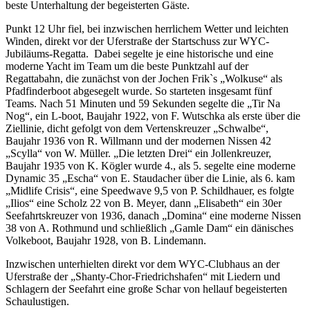
beste Unterhaltung der begeisterten Gäste.
Punkt 12 Uhr fiel, bei inzwischen herrlichem Wetter und leichten
Winden, direkt vor der Uferstraße der Startschuss zur WYC-
Jubiläums-Regatta. Dabei segelte je eine historische und eine
moderne Yacht im Team um die beste Punktzahl auf der
Regattabahn, die zunächst von der Jochen Frik`s „Wolkuse“ als
Pfadfinderboot abgesegelt wurde. So starteten insgesamt fünf
Teams. Nach 51 Minuten und 59 Sekunden segelte die „Tir Na
Nog“, ein L-boot, Baujahr 1922, von F. Wutschka als erste über die
Ziellinie, dicht gefolgt von dem Vertenskreuzer „Schwalbe“,
Baujahr 1936 von R. Willmann und der modernen Nissen 42
„Scylla“ von W. Müller. „Die letzten Drei“ ein Jollenkreuzer,
Baujahr 1935 von K. Kögler wurde 4., als 5. segelte eine moderne
Dynamic 35 „Escha“ von E. Staudacher über die Linie, als 6. kam
„Midlife Crisis“, eine Speedwave 9,5 von P. Schildhauer, es folgte
„Ilios“ eine Scholz 22 von B. Meyer, dann „Elisabeth“ ein 30er
Seefahrtskreuzer von 1936, danach „Domina“ eine moderne Nissen
38 von A. Rothmund und schließlich „Gamle Dam“ ein dänisches
Volkeboot, Baujahr 1928, von B. Lindemann.
Inzwischen unterhielten direkt vor dem WYC-Clubhaus an der
Uferstraße der „Shanty-Chor-Friedrichshafen“ mit Liedern und
Schlagern der Seefahrt eine große Schar von hellauf begeisterten
Schaulustigen.