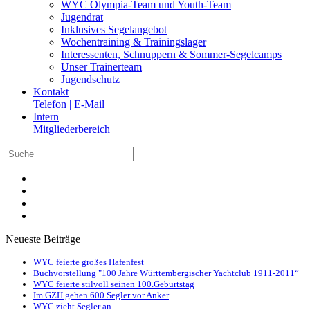
WYC Olympia-Team und Youth-Team
Jugendrat
Inklusives Segelangebot
Wochentraining & Trainingslager
Interessenten, Schnuppern & Sommer-Segelcamps
Unser Trainerteam
Jugendschutz
Kontakt
Telefon | E-Mail
Intern
Mitgliederbereich
Neueste Beiträge
WYC feierte großes Hafenfest
Buchvorstellung "100 Jahre Württembergischer Yachtclub 1911-2011“
WYC feierte stilvoll seinen 100.Geburtstag
Im GZH gehen 600 Segler vor Anker
WYC zieht Segler an