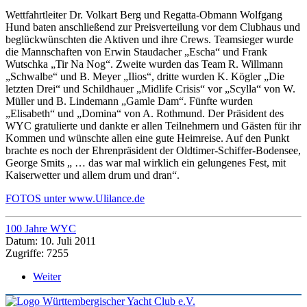
Wettfahrtleiter Dr. Volkart Berg und Regatta-Obmann Wolfgang
Hund baten anschließend zur Preisverteilung vor dem Clubhaus und
beglückwünschten die Aktiven und ihre Crews. Teamsieger wurde
die Mannschaften von Erwin Staudacher „Escha“ und Frank
Wutschka „Tir Na Nog“. Zweite wurden das Team R. Willmann
„Schwalbe“ und B. Meyer „Ilios“, dritte wurden K. Kögler „Die
letzten Drei“ und Schildhauer „Midlife Crisis“ vor „Scylla“ von W.
Müller und B. Lindemann „Gamle Dam“. Fünfte wurden
„Elisabeth“ und „Domina“ von A. Rothmund. Der Präsident des
WYC gratulierte und dankte er allen Teilnehmern und Gästen für ihr
Kommen und wünschte allen eine gute Heimreise. Auf den Punkt
brachte es noch der Ehrenpräsident der Oldtimer-Schiffer-Bodensee,
George Smits „ … das war mal wirklich ein gelungenes Fest, mit
Kaiserwetter und allem drum und dran“.
FOTOS unter www.Ulilance.de
100 Jahre WYC
Datum: 10. Juli 2011
Zugriffe: 7255
Weiter