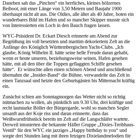
Daneben sah das „Pinchen“ ein herrliches, kleines hölzernes
Beiboot, mit einer Länge von 3,50 Metern und Baujahr 1900
überhaupt nicht alt aus. Die Oldies, alle älter als 40 Jahre, boten ein
wunderbares Bild im Hafen und so mancher Skipper musste sich
von Interessierten ein Loch in den Bauch fragen lassen.
WYC-Präsident Dr. Eckart Diesch erinnerte am Abend zur
Begrüßung im voll besetzten und maritim dekoriertem Zelt an die
Anfänge des Königlich Württembergischen Yacht-Clubs. „Ich
glaube, König Wilhelm II. hätte seine helle Freude daran gehabt,
wenn er heute unseren, beziehungsweise seinen, Hafen gesehen
hätte, mit all den über die Toppen geflaggten Schiffe gesehen
hätte“. Er wünschte allen einen schönen Abend und anschließend
übernahm die „Insider-Band“ die Bühne, verwandelte das Zelt in
einen Tanzsaal und heizte den Geburtsgästen bis Mitternacht kräftig
ein.
Zunächst schien am Sonntagmorgen das Wetter nicht so richtig
mitmachen zu wollen, als pünktlich um 9.30 Uhr, drei kräftige und
recht lautstarke Böller der Bürgergarde, wohl so manchen Segler
unsanft aus der Koje riss und daran erinnerte, dass das
Weißwurstfrühstück bereits im Zelt auf die Langschläfer wartete.
Derweil intonierten die bekannte Häfler Gruppe „Dixies-Treibhaus-
Ventil“ für den WYC ein jazziges „Happy birthday to you“ und
sorgte drei Stunden lang mit ihren fetzigen Dixielandmelodien für