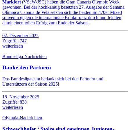
Markfort
(VSaW/JSC) haben die Gran Canaria Olympic Week
gewonnen. Bei der hochkarätig besetzten 27. Ausgabe der Semana
Olímpica Canaria de Vela setzten sich die beiden im 470er Mixed
souverän gegen die internationale Konkurrenz durch und feierten
damit einen tollen Erfolg zum Ende der Saison.
02. Dezember 2025
Zugriffe: 747
weiterlesen
Bundesliga-Nachrichten
Danke den Partnern
Das Bundesligateam bedankt sich bei den Partnern und
Unterstützern der Saison 2025!
18. November 2025
Zugriffe: 838
weiterlesen
Olympia-Nachrichten
Schwachhofer / Stolze sind gewinnen Junioren-