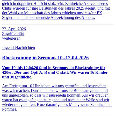
gleich in doppelter Hinsicht stolz sein: Zahlreiche Aktive unseres
Clubs wurden für ihre Leistungen des Jahres 2025 geehrt, und mit
der Wahl zur Mannschaft des Jahres erhielten unsere 49er FX
Seglerinnen die bedeutendste Auszeichnung des Abends.
22. April 2026
Zugriffe: 664
weiterlesen
Jugend-Nachrichten
Blocktraining in Seemoos 10.-12.04.2026
Vom 10. bis 12.04.26 fand in Seemoos ein Blocktraining für
420er, 29er und Opti A, B und C statt. Wir waren 16 Kinder
und Jugendliche.
Am Freitag um 10 Uhr haben wir uns getroffen und besprochen,
was wir machen. Danach haben wir unsere Boote aufgebaut und
uns umgezogen, so dass wir raussegeln konnten. Als wir draußen
waren hat es angefangen zu regnen und nach einer Weile sind wir
wieder reingefahren. Kurz darauf gab es Mittagessen, Schnitzel mit
Pommes.