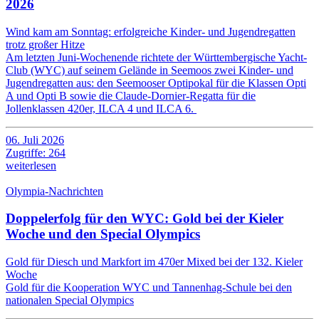
2026
Wind kam am Sonntag: erfolgreiche Kinder- und Jugendregatten
trotz großer Hitze
Am letzten Juni-Wochenende richtete der Württembergische Yacht-
Club (WYC) auf seinem Gelände in Seemoos zwei Kinder- und
Jugendregatten aus: den Seemooser Optipokal für die Klassen Opti
A und Opti B sowie die Claude-Dornier-Regatta für die
Jollenklassen 420er, ILCA 4 und ILCA 6.
06. Juli 2026
Zugriffe: 264
weiterlesen
Olympia-Nachrichten
Doppelerfolg für den WYC: Gold bei der Kieler
Woche und den Special Olympics
Gold für Diesch und Markfort im 470er Mixed bei der 132. Kieler
Woche
Gold für die Kooperation WYC und Tannenhag-Schule bei den
nationalen Special Olympics