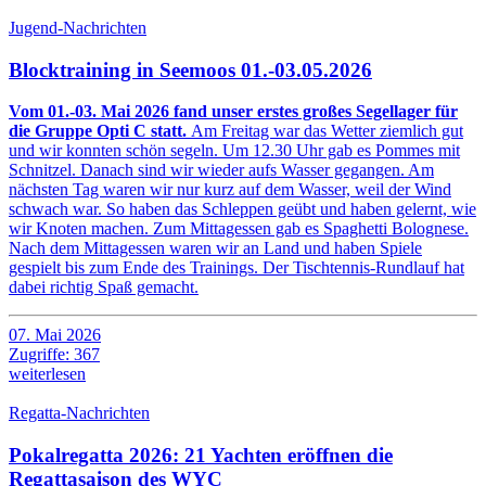
Jugend-Nachrichten
Blocktraining in Seemoos 01.-03.05.2026
Vom 01.-03. Mai 2026 fand unser erstes großes Segellager für
die Gruppe Opti C statt.
Am Freitag war das Wetter ziemlich gut
und wir konnten schön segeln. Um 12.30 Uhr gab es Pommes mit
Schnitzel. Danach sind wir wieder aufs Wasser gegangen. Am
nächsten Tag waren wir nur kurz auf dem Wasser, weil der Wind
schwach war. So haben das Schleppen geübt und haben gelernt, wie
wir Knoten machen. Zum Mittagessen gab es Spaghetti Bolognese.
Nach dem Mittagessen waren wir an Land und haben Spiele
gespielt bis zum Ende des Trainings. Der Tischtennis-Rundlauf hat
dabei richtig Spaß gemacht.
07. Mai 2026
Zugriffe: 367
weiterlesen
Regatta-Nachrichten
Pokalregatta 2026: 21 Yachten eröffnen die
Regattasaison des WYC