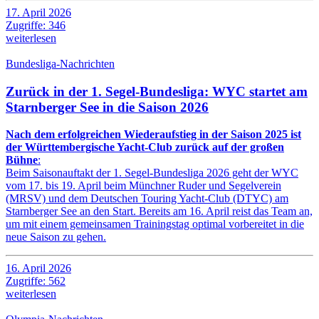
17. April 2026
Zugriffe: 346
weiterlesen
Bundesliga-Nachrichten
Zurück in der 1. Segel-Bundesliga: WYC startet am
Starnberger See in die Saison 2026
Nach dem erfolgreichen Wiederaufstieg in der Saison 2025 ist
der Württembergische Yacht-Club zurück auf der großen
Bühne
:
Beim Saisonauftakt der 1. Segel-Bundesliga 2026 geht der WYC
vom 17. bis 19. April beim Münchner Ruder und Segelverein
(MRSV) und dem Deutschen Touring Yacht-Club (DTYC) am
Starnberger See an den Start. Bereits am 16. April reist das Team an,
um mit einem gemeinsamen Trainingstag optimal vorbereitet in die
neue Saison zu gehen.
16. April 2026
Zugriffe: 562
weiterlesen