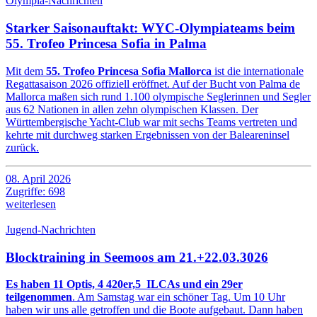
Olympia-Nachrichten
Starker Saisonauftakt: WYC-Olympiateams beim
55. Trofeo Princesa Sofia in Palma
Mit dem
55. Trofeo Princesa Sofia Mallorca
ist die internationale
Regattasaison 2026 offiziell eröffnet. Auf der Bucht von Palma de
Mallorca maßen sich rund 1.100 olympische Seglerinnen und Segler
aus 62 Nationen in allen zehn olympischen Klassen. Der
Württembergische Yacht-Club war mit sechs Teams vertreten und
kehrte mit durchweg starken Ergebnissen von der Baleareninsel
zurück.
08. April 2026
Zugriffe: 698
weiterlesen
Jugend-Nachrichten
Blocktraining in Seemoos am 21.+22.03.3026
Es haben 11 Optis, 4 420er,5 ILCAs und ein 29er
teilgenommen
. Am Samstag war ein schöner Tag. Um 10 Uhr
haben wir uns alle getroffen und die Boote aufgebaut. Dann haben