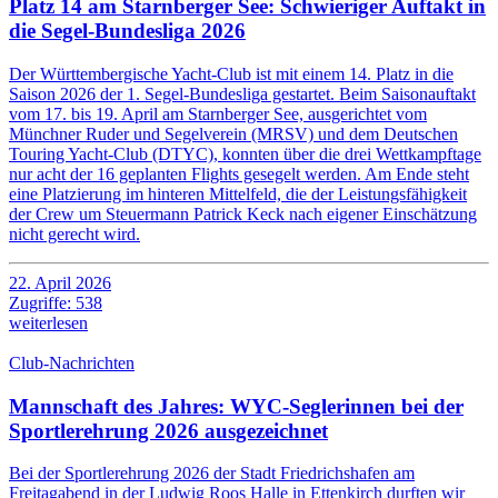
Platz 14 am Starnberger See: Schwieriger Auftakt in
die Segel-Bundesliga 2026
Der Württembergische Yacht-Club ist mit einem 14. Platz in die
Saison 2026 der 1. Segel-Bundesliga gestartet. Beim Saisonauftakt
vom 17. bis 19. April am Starnberger See, ausgerichtet vom
Münchner Ruder und Segelverein (MRSV) und dem Deutschen
Touring Yacht-Club (DTYC), konnten über die drei Wettkampftage
nur acht der 16 geplanten Flights gesegelt werden. Am Ende steht
eine Platzierung im hinteren Mittelfeld, die der Leistungsfähigkeit
der Crew um Steuermann Patrick Keck nach eigener Einschätzung
nicht gerecht wird.
22. April 2026
Zugriffe: 538
weiterlesen
Club-Nachrichten
Mannschaft des Jahres: WYC-Seglerinnen bei der
Sportlerehrung 2026 ausgezeichnet
Bei der Sportlerehrung 2026 der Stadt Friedrichshafen am
Freitagabend in der Ludwig Roos Halle in Ettenkirch durften wir