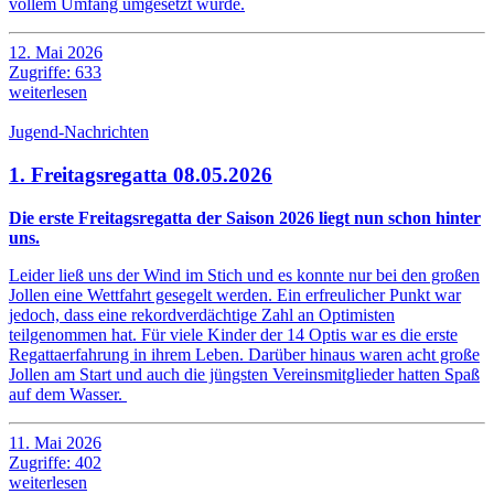
vollem Umfang umgesetzt wurde.
12. Mai 2026
Zugriffe: 633
weiterlesen
Jugend-Nachrichten
1. Freitagsregatta 08.05.2026
Die erste Freitagsregatta der Saison 2026 liegt nun schon hinter
uns.
Leider ließ uns der Wind im Stich und es konnte nur bei den großen
Jollen eine Wettfahrt gesegelt werden. Ein erfreulicher Punkt war
jedoch, dass eine rekordverdächtige Zahl an Optimisten
teilgenommen hat. Für viele Kinder der 14 Optis war es die erste
Regattaerfahrung in ihrem Leben. Darüber hinaus waren acht große
Jollen am Start und auch die jüngsten Vereinsmitglieder hatten Spaß
auf dem Wasser.
11. Mai 2026
Zugriffe: 402
weiterlesen