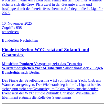
Nach drei intensiven Tagen beim Finale auf dem Berliner Wannsee
sicherte sich die Crew Platz zwei in der Gesamtwertung und
bestätigte damit den bereits feststehenden Aufstieg in die 1. Liga für
2026.
10. November 2025
Zugriffe: 958
weiterlesen
Bundesliga-Nachrichten
Finale in Berlin: WYC setzt auf Zukunft und
Gesamtsieg
Mit sieben Punkten Vorsprung reist das Team des
Württembergischen Yacht-Clubs zum Saisonfinale der 2. Segel-
Bundesliga nach Berlin.
Das Finale der Segelbundesliga wird vom Berliner Yacht-Club am
Wannsee ausgetragen. Der Wiederaufstieg in die 1. Liga ist bereits
sicher, nun steht der Gesamtsieg im Fokus. Beim entscheidenden
Event setzt der WYC auf die Zukunft: Christoph Winkelhausen
übernimmt erstmals die Rolle des Steuermanns.