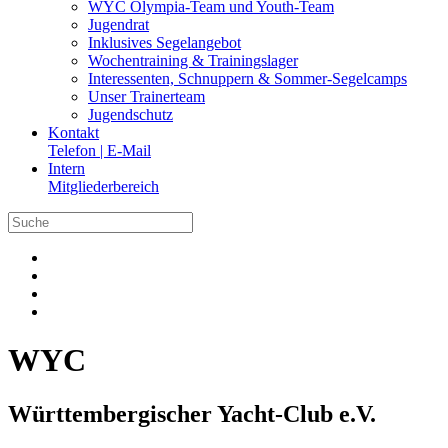
WYC Olympia-Team und Youth-Team
Jugendrat
Inklusives Segelangebot
Wochentraining & Trainingslager
Interessenten, Schnuppern & Sommer-Segelcamps
Unser Trainerteam
Jugendschutz
Kontakt
Telefon | E-Mail
Intern
Mitgliederbereich
WYC
Württembergischer Yacht-Club e.V.