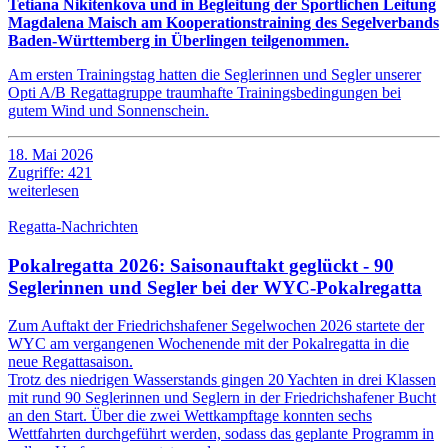
Tetiana Nikitenkova und in Begleitung der Sportlichen Leitung
Magdalena Maisch am Kooperationstraining des Segelverbands
Baden-Württemberg in Überlingen teilgenommen.
Am ersten Trainingstag hatten die Seglerinnen und Segler unserer
Opti A/B Regattagruppe traumhafte Trainingsbedingungen bei
gutem Wind und Sonnenschein.
18. Mai 2026
Zugriffe: 421
weiterlesen
Regatta-Nachrichten
Pokalregatta 2026: Saisonauftakt geglückt - 90
Seglerinnen und Segler bei der WYC-Pokalregatta
Zum Auftakt der Friedrichshafener Segelwochen 2026 startete der
WYC am vergangenen Wochenende mit der Pokalregatta in die
neue Regattasaison.
Trotz des niedrigen Wasserstands gingen 20 Yachten in drei Klassen
mit rund 90 Seglerinnen und Seglern in der Friedrichshafener Bucht
an den Start. Über die zwei Wettkampftage konnten sechs
Wettfahrten durchgeführt werden, sodass das geplante Programm in