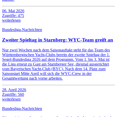
06. Mai 2026
Zugriffe: 475
weiterlesen
Bundesliga-Nachrichten
Zweiter Spieltag in Starnberg: WYC-Team greift an
Nur zwei Wochen nach dem Saisonauftakt steht für das Team des
Württembergischen Yacht-Clubs bereits der zweite Spieltag der 1.
Segel-Bundesliga 2026 auf dem Programm. Vom 1. bis 3. Mai ist
die Liga erneut zu Gast am Starnberger See, diesmal ausgerichtet
vom Bayerischen Yacht-Club (BYC). Nach dem 14. Platz zum
Saisonstart Mitte April will sich die WYC-Crew in der
Gesamtwertung nach vorne arbeiten.
28. April 2026
Zugriffe: 560
weiterlesen
Bundesliga-Nachrichten