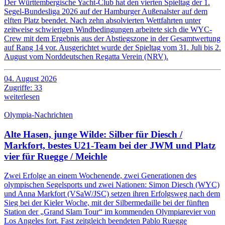
Der Württembergische Yacht-Club hat den vierten Spieltag der 1.
Segel-Bundesliga 2026 auf der Hamburger Außenalster auf dem
elften Platz beendet. Nach zehn absolvierten Wettfahrten unter
zeitweise schwierigen Windbedingungen arbeitete sich die WYC-
Crew mit dem Ergebnis aus der Abstiegszone in der Gesamtwertung
auf Rang 14 vor. Ausgerichtet wurde der Spieltag vom 31. Juli bis 2.
August vom Norddeutschen Regatta Verein (NRV).
04. August 2026
Zugriffe: 33
weiterlesen
Olympia-Nachrichten
Alte Hasen, junge Wilde: Silber für Diesch /
Markfort, bestes U21-Team bei der JWM und Platz
vier für Ruegge / Meichle
Zwei Erfolge an einem Wochenende, zwei Generationen des
olympischen Segelsports und zwei Nationen: Simon Diesch (WYC)
und Anna Markfort (VSaW/JSC) setzen ihren Erfolgsweg nach dem
Sieg bei der Kieler Woche, mit der Silbermedaille bei der fünften
Station der „Grand Slam Tour“ im kommenden Olympiarevier von
Los Angeles fort. Fast zeitgleich beendeten Pablo Ruegge