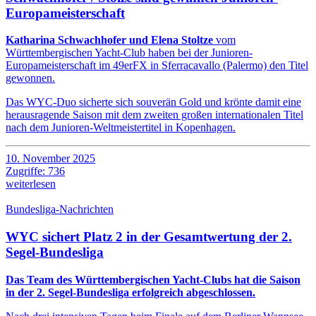
Europameisterschaft
Katharina Schwachhofer und Elena Stoltze
vom
Württembergischen Yacht-Club haben bei der Junioren-
Europameisterschaft im 49erFX in Sferracavallo (Palermo) den Titel
gewonnen.
Das WYC-Duo sicherte sich souverän Gold und krönte damit eine
herausragende Saison mit dem zweiten großen internationalen Titel
nach dem Junioren-Weltmeistertitel in Kopenhagen.
10. November 2025
Zugriffe: 736
weiterlesen
Bundesliga-Nachrichten
WYC sichert Platz 2 in der Gesamtwertung der 2.
Segel-Bundesliga
Das Team des Württembergischen Yacht-Clubs hat die Saison
in der 2. Segel-Bundesliga erfolgreich abgeschlossen.