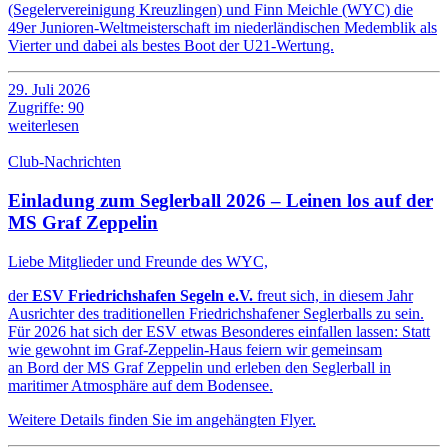
(Segelervereinigung Kreuzlingen) und Finn Meichle (WYC) die
49er Junioren-Weltmeisterschaft im niederländischen Medemblik als
Vierter und dabei als bestes Boot der U21-Wertung.
29. Juli 2026
Zugriffe: 90
weiterlesen
Club-Nachrichten
Einladung zum Seglerball 2026 – Leinen los auf der
MS Graf Zeppelin
Liebe Mitglieder und Freunde des WYC,
der
ESV Friedrichshafen Segeln e.V.
freut sich, in diesem Jahr
Ausrichter des traditionellen Friedrichshafener Seglerballs zu sein.
Für 2026 hat sich der ESV etwas Besonderes einfallen lassen: Statt
wie gewohnt im Graf-Zeppelin-Haus feiern wir gemeinsam
an Bord der MS Graf Zeppelin und erleben den Seglerball in
maritimer Atmosphäre auf dem Bodensee.
Weitere Details finden Sie im angehängten Flyer.