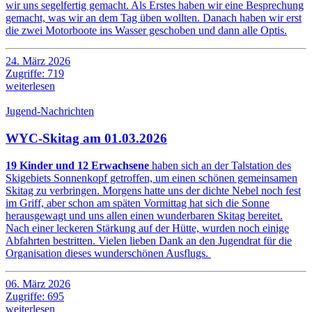
wir uns segelfertig gemacht. Als Erstes haben wir eine Besprechung
gemacht, was wir an dem Tag üben wollten. Danach haben wir erst
die zwei Motorboote ins Wasser geschoben und dann alle Optis.
24. März 2026
Zugriffe: 719
weiterlesen
Jugend-Nachrichten
WYC-Skitag am 01.03.2026
19 Kinder und 12 Erwachsene
haben sich an der Talstation des
Skigebiets Sonnenkopf getroffen, um einen schönen gemeinsamen
Skitag zu verbringen. Morgens hatte uns der dichte Nebel noch fest
im Griff, aber schon am späten Vormittag hat sich die Sonne
herausgewagt und uns allen einen wunderbaren Skitag bereitet.
Nach einer leckeren Stärkung auf der Hütte, wurden noch einige
Abfahrten bestritten. Vielen lieben Dank an den Jugendrat für die
Organisation dieses wunderschönen Ausflugs.
06. März 2026
Zugriffe: 695
weiterlesen