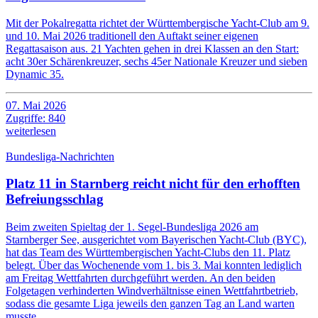
Mit der Pokalregatta richtet der Württembergische Yacht-Club am 9.
und 10. Mai 2026 traditionell den Auftakt seiner eigenen
Regattasaison aus. 21 Yachten gehen in drei Klassen an den Start:
acht 30er Schärenkreuzer, sechs 45er Nationale Kreuzer und sieben
Dynamic 35.
07. Mai 2026
Zugriffe: 840
weiterlesen
Bundesliga-Nachrichten
Platz 11 in Starnberg reicht nicht für den erhofften
Befreiungsschlag
Beim zweiten Spieltag der 1. Segel-Bundesliga 2026 am
Starnberger See, ausgerichtet vom Bayerischen Yacht-Club (BYC),
hat das Team des Württembergischen Yacht-Clubs den 11. Platz
belegt. Über das Wochenende vom 1. bis 3. Mai konnten lediglich
am Freitag Wettfahrten durchgeführt werden. An den beiden
Folgetagen verhinderten Windverhältnisse einen Wettfahrtbetrieb,
sodass die gesamte Liga jeweils den ganzen Tag an Land warten
musste.