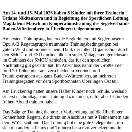
Am 14. und 15. Mai 2026 haben 6 Kinder mit ihrer Trainerin
Tetiana Nikitenkova und in Begleitung der Sportlichen Leitung
Magdalena Maisch am Kooperationstraining des Segelverbands
Baden-Württemberg in Überlingen teilgenommen.
Am ersten Trainingstag hatten die Seglerinnen und Segler unserer
Opti A/B Regattagruppe traumhafte Trainingsbedingungen bei
gutem Wind und Sonnenschein. Dank der tollen Organisation durch
den SMCÜ und FSÜ durften alle ein super Mittagessen gemeinsam
im Clubhaus des SMCÜ genießen, das für den sportlichen
Nachmittag gut gestärkt hat. Im Anschluss nahm der Großteil der
rund 50 Teilnehmer aus verschiedenen Vereinen und
Trainingsgruppen aus ganz Baden-Württemberg an mehreren
Trainingsregatten vor dem Sportboothafen Überlingen-Ost teil.
Am Brückentag hatten unsere Häfler Kinder noch Schule, weshalb
sie erst nachmittags zum Training dazu kamen, dafür aber bis in den
frühen Abend trainiert haben.
Das 2-tägige Training diente zur Vorbereitung auf die Überlinger
Sonnenfisch Regatta, die direkt im Anschluss mit 9 Teilnehmern aus
dem WYC stattfand. Das Training bot eine gute Gelegenheit, um
sich mit anderen Teams und Trainern besser zu vernetzen und in