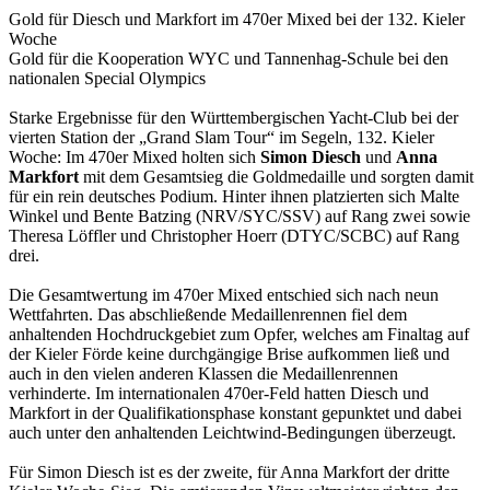
Gold für Diesch und Markfort im 470er Mixed bei der 132. Kieler
Woche
Gold für die Kooperation WYC und Tannenhag-Schule bei den
nationalen Special Olympics
Starke Ergebnisse für den Württembergischen Yacht-Club bei der
vierten Station der „Grand Slam Tour“ im Segeln, 132. Kieler
Woche: Im 470er Mixed holten sich
Simon Diesch
und
Anna
Markfort
mit dem Gesamtsieg die Goldmedaille und sorgten damit
für ein rein deutsches Podium. Hinter ihnen platzierten sich Malte
Winkel und Bente Batzing (NRV/SYC/SSV) auf Rang zwei sowie
Theresa Löffler und Christopher Hoerr (DTYC/SCBC) auf Rang
drei.
Die Gesamtwertung im 470er Mixed entschied sich nach neun
Wettfahrten. Das abschließende Medaillenrennen fiel dem
anhaltenden Hochdruckgebiet zum Opfer, welches am Finaltag auf
der Kieler Förde keine durchgängige Brise aufkommen ließ und
auch in den vielen anderen Klassen die Medaillenrennen
verhinderte. Im internationalen 470er-Feld hatten Diesch und
Markfort in der Qualifikationsphase konstant gepunktet und dabei
auch unter den anhaltenden Leichtwind-Bedingungen überzeugt.
Für Simon Diesch ist es der zweite, für Anna Markfort der dritte