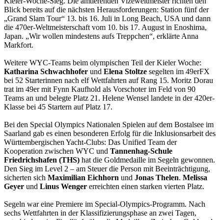
Kieler-Woche-Sieg. Die amtierenden Vizeweltmeister richten den
Blick bereits auf die nächsten Herausforderungen: Station fünf der
„Grand Slam Tour“ 13. bis 16. Juli in Long Beach, USA und dann
die 470er-Weltmeisterschaft vom 10. bis 17. August in Enoshima,
Japan. „Wir wollen mindestens aufs Treppchen“, erklärte Anna
Markfort.
Weitere WYC-Teams beim olympischen Teil der Kieler Woche:
Katharina Schwachhofer
und
Elena Stoltze
segelten im 49erFX
bei 52 Starterinnen nach elf Wettfahrten auf Rang 15. Moritz Dorau
trat im 49er mit Fynn Kaufhold als Vorschoter im Feld von 90
Teams an und belegte Platz 21. Helene Wensel landete in der 420er-
Klasse bei 45 Startern auf Platz 17.
Bei den Special Olympics Nationalen Spielen auf dem Bostalsee im
Saarland gab es einen besonderen Erfolg für die Inklusionsarbeit des
Württembergischen Yacht-Clubs: Das Unified Team der
Kooperation zwischen WYC und
Tannenhag-Schule
Friedrichshafen (THS)
hat die Goldmedaille im Segeln gewonnen.
Den Sieg im Level 2 – am Steuer die Person mit Beeinträchtigung,
sicherten sich
Maximilian Eichhorn
und
Jonas Thelen
.
Melissa
Geyer
und
Linus Wenger
erreichten einen starken vierten Platz.
Segeln war eine Premiere im Special-Olympics-Programm. Nach
sechs Wettfahrten in der Klassifizierungsphase an zwei Tagen,