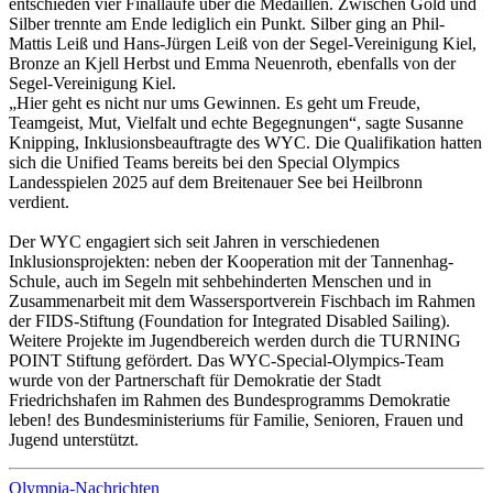
entschieden vier Finalläufe über die Medaillen. Zwischen Gold und
Silber trennte am Ende lediglich ein Punkt. Silber ging an Phil-
Mattis Leiß und Hans-Jürgen Leiß von der Segel-Vereinigung Kiel,
Bronze an Kjell Herbst und Emma Neuenroth, ebenfalls von der
Segel-Vereinigung Kiel.
„Hier geht es nicht nur ums Gewinnen. Es geht um Freude,
Teamgeist, Mut, Vielfalt und echte Begegnungen“, sagte Susanne
Knipping, Inklusionsbeauftragte des WYC. Die Qualifikation hatten
sich die Unified Teams bereits bei den Special Olympics
Landesspielen 2025 auf dem Breitenauer See bei Heilbronn
verdient.
Der WYC engagiert sich seit Jahren in verschiedenen
Inklusionsprojekten: neben der Kooperation mit der Tannenhag-
Schule, auch im Segeln mit sehbehinderten Menschen und in
Zusammenarbeit mit dem Wassersportverein Fischbach im Rahmen
der FIDS-Stiftung (Foundation for Integrated Disabled Sailing).
Weitere Projekte im Jugendbereich werden durch die TURNING
POINT Stiftung gefördert. Das WYC-Special-Olympics-Team
wurde von der Partnerschaft für Demokratie der Stadt
Friedrichshafen im Rahmen des Bundesprogramms Demokratie
leben! des Bundesministeriums für Familie, Senioren, Frauen und
Jugend unterstützt.
Olympia-Nachrichten