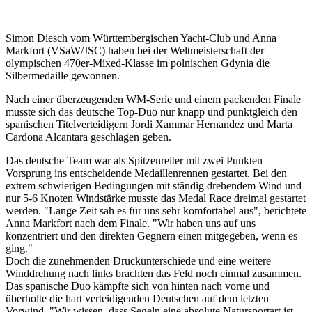
Simon Diesch vom Württembergischen Yacht-Club und Anna
Markfort (VSaW/JSC) haben bei der Weltmeisterschaft der
olympischen 470er-Mixed-Klasse im polnischen Gdynia die
Silbermedaille gewonnen.
Nach einer überzeugenden WM-Serie und einem packenden Finale
musste sich das deutsche Top-Duo nur knapp und punktgleich den
spanischen Titelverteidigern Jordi Xammar Hernandez und Marta
Cardona Alcantara geschlagen geben.
Das deutsche Team war als Spitzenreiter mit zwei Punkten
Vorsprung ins entscheidende Medaillenrennen gestartet. Bei den
extrem schwierigen Bedingungen mit ständig drehendem Wind und
nur 5-6 Knoten Windstärke musste das Medal Race dreimal gestartet
werden. "Lange Zeit sah es für uns sehr komfortabel aus", berichtete
Anna Markfort nach dem Finale. "Wir haben uns auf uns
konzentriert und den direkten Gegnern einen mitgegeben, wenn es
ging."
Doch die zunehmenden Druckunterschiede und eine weitere
Winddrehung nach links brachten das Feld noch einmal zusammen.
Das spanische Duo kämpfte sich von hinten nach vorne und
überholte die hart verteidigenden Deutschen auf dem letzten
Vorwind. "Wir wissen, dass Segeln eine absolute Natursportart ist.