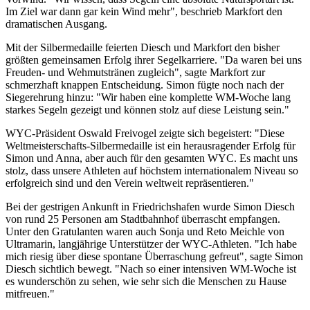
Im Ziel war dann gar kein Wind mehr", beschrieb Markfort den
dramatischen Ausgang.
Mit der Silbermedaille feierten Diesch und Markfort den bisher
größten gemeinsamen Erfolg ihrer Segelkarriere. "Da waren bei uns
Freuden- und Wehmutstränen zugleich", sagte Markfort zur
schmerzhaft knappen Entscheidung. Simon fügte noch nach der
Siegerehrung hinzu: "Wir haben eine komplette WM-Woche lang
starkes Segeln gezeigt und können stolz auf diese Leistung sein."
WYC-Präsident Oswald Freivogel zeigte sich begeistert: "Diese
Weltmeisterschafts-Silbermedaille ist ein herausragender Erfolg für
Simon und Anna, aber auch für den gesamten WYC. Es macht uns
stolz, dass unsere Athleten auf höchstem internationalem Niveau so
erfolgreich sind und den Verein weltweit repräsentieren."
Bei der gestrigen Ankunft in Friedrichshafen wurde Simon Diesch
von rund 25 Personen am Stadtbahnhof überrascht empfangen.
Unter den Gratulanten waren auch Sonja und Reto Meichle von
Ultramarin, langjährige Unterstützer der WYC-Athleten. "Ich habe
mich riesig über diese spontane Überraschung gefreut", sagte Simon
Diesch sichtlich bewegt. "Nach so einer intensiven WM-Woche ist
es wunderschön zu sehen, wie sehr sich die Menschen zu Hause
mitfreuen."